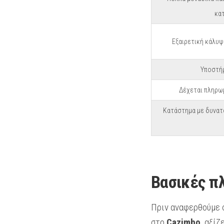
κα
Εξαιρετική κάλυψ
Υποστήρ
Δέχεται πληρω
Κατάστημα με δυνατ
Βασικές π
Πριν αναφερθούμε σ
στο
Cazimbo
, αξίζ