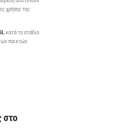
ξαίρεση αποτελούν
ες χρήσης της
SL
κατά το στάδιο
 των παικτών
ς στο