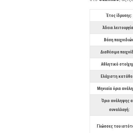
Έτος ίδρυσης:
Άδεια λειτουργία
Βάση παιχνιδιών
Διαθέσιμα παιχνίδ
Αθλητικό στοίχη
Ελάχιστη κατάθε
Μηνιαία όρια ανάλ
Όριο ανάληψης α
συναλλαγή:
Γλώσσες του ιστότ