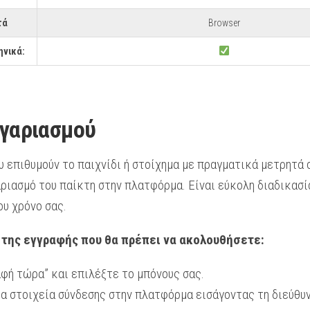
τά
Browser
ηνικά:
ογαριασμού
υ επιθυμούν το παιχνίδι ή στοίχημα με πραγματικά μετρητά 
ριασμό του παίκτη στην πλατφόρμα. Είναι εύκολη διαδικασία
ου χρόνο σας.
 της εγγραφής που θα πρέπει να ακολουθήσετε:
φή τώρα” και επιλέξτε το μπόνους σας.
α στοιχεία σύνδεσης στην πλατφόρμα εισάγοντας τη διεύθυν