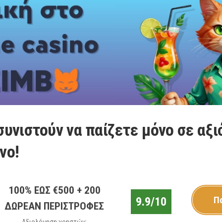
 συνιστούν να παίζετε μόνο σε αξ
νο!
100% ΕΏΣ €500 + 200
Π
9.9/10
ΔΩΡΕΆΝ ΠΕΡΙΣΤΡΟΦΈΣ
Αξιολόγηση χρηστών: