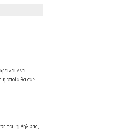
οφείλουν να
 η οποία θα σας
ση του ημέηλ σας,