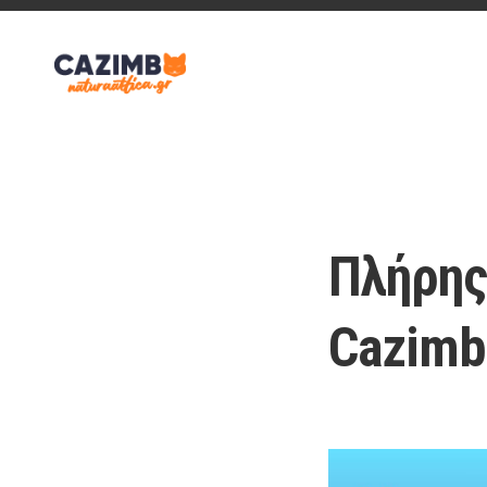
Skip
to
content
Πλήρης
Cazimb